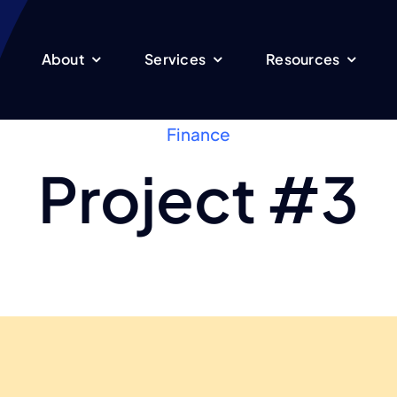
About
Services
Resources
Finance
Project #3