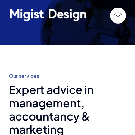
Ga
naar
inhoud
Our services
Expert advice in
management,
accountancy &
marketing